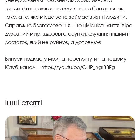
універсальним показником. Християнська
традиція наполягає: важливіше не багатство як
таке, а те, яке місце воно займає в житті людини.
Справжнє благословення – це цілісність життя: віра,
духовний мир, здорові стосунки, служіння іншим і
достаток, який не руйнує, а доповнює.
Випуск подкасту можна переглянути на нашому
Ютуб-каналі –
https://youtu.be/OHP_hgr3BFg
Інші статті