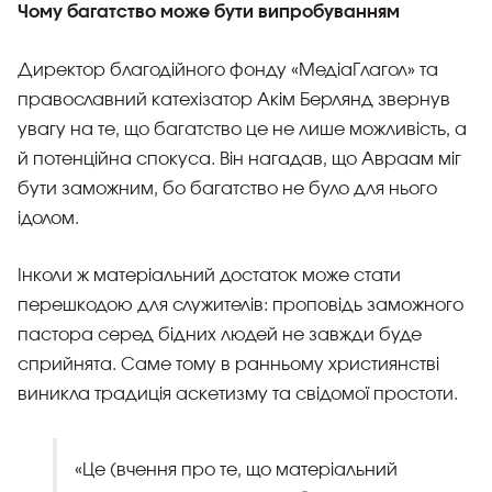
Чому багатство може бути випробуванням
Директор благодійного фонду «МедіаГлагол» та
православний катехізатор Акім Берлянд звернув
увагу на те, що багатство це не лише можливість, а
й потенційна спокуса. Він нагадав, що Авраам міг
бути заможним, бо багатство не було для нього
ідолом.
Інколи ж матеріальний достаток може стати
перешкодою для служителів: проповідь заможного
пастора серед бідних людей не завжди буде
сприйнята. Саме тому в ранньому християнстві
виникла традиція аскетизму та свідомої простоти.
«Це (вчення про те, що матеріальний