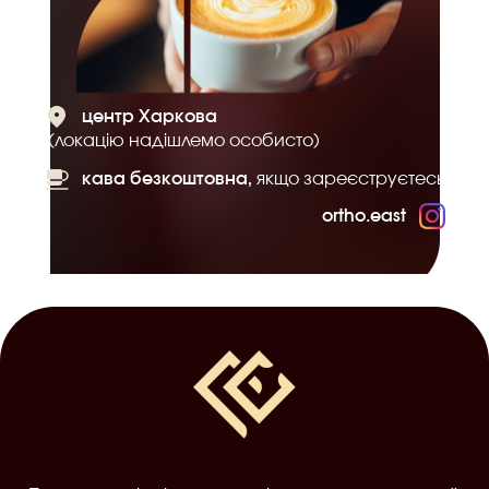
центр Харкова
(локацію надішлемо особисто)
кава безкоштовна,
якщо зареєструєтесь
ortho.east