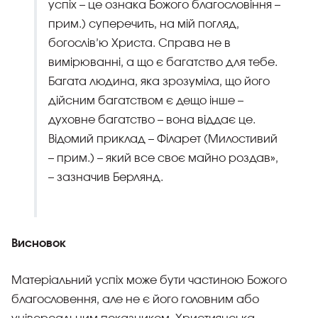
успіх – це ознака Божого благословіння –
прим.) суперечить, на мій погляд,
богослів’ю Христа. Справа не в
вимірюванні, а що є багатство для тебе.
Багата людина, яка зрозуміла, що його
дійсним багатством є дещо інше –
духовне багатство – вона віддає це.
Відомий приклад – Філарет (Милостивий
– прим.) – який все своє майно роздав»,
– зазначив Берлянд.
Висновок
Матеріальний успіх може бути частиною Божого
благословення, але не є його головним або